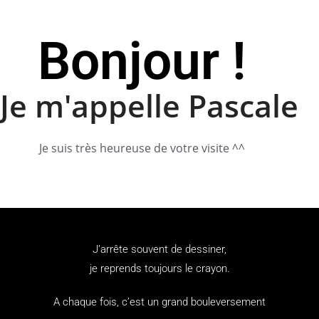
Bonjour !
J
e
m
'
a
p
p
e
l
l
e
P
a
s
c
a
l
e
Je suis très heureuse de votre visite ^^
J’arrête souvent de dessiner,
je reprends toujours le crayon.
A chaque fois, c’est un grand bouleversement